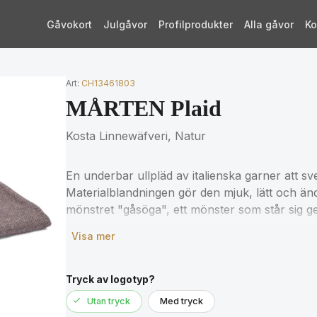
Gåvokort
Julgåvor
Profilprodukter
Alla gåvor
Ko
Art:
CH13461803
MÅRTEN Plaid
Kosta Linnewäfveri, Natur
En underbar ullpläd av italienska garner att s
Materialblandningen gör den mjuk, lätt och än
mönstret "gåsöga", ett mönster som står sig g
Visa mer
Material: 45% ull, 30% akryl, 20% polyester
Mått: 130x170cm
Tryck av logotyp?
Utan tryck
Med tryck