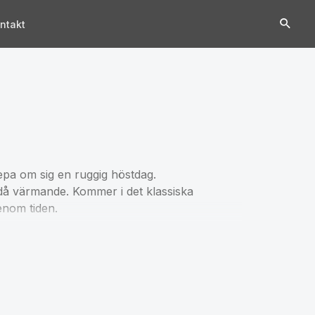
ntakt
vepa om sig en ruggig höstdag.
då värmande. Kommer i det klassiska
enom tiden.
 och 5% cashmere