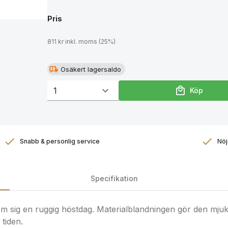
Pris
811 kr inkl. moms (25%)
Osäkert lagersaldo
Köp
Snabb & personlig service
Nöj
Specifikation
 om sig en ruggig höstdag. Materialblandningen gör den mju
tiden.