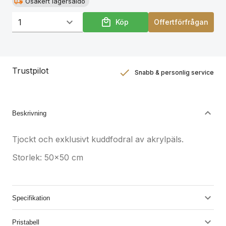
Osäkert lagersaldo
Köp
Offertförfrågan
Trustpilot
Snabb & personlig service
Nöjdhetsgaranti
Hållbara gåvor
Beskrivning
Tjockt och exklusivt kuddfodral av akrylpäls.
Storlek: 50x50 cm
Specifikation
Pristabell