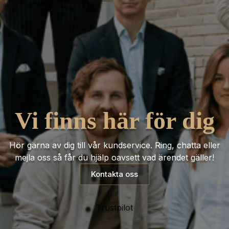
Vi finns här för dig
Hör gärna av dig till vår kundservice. Ring, chatta eller
mejla oss så får du hjälp oavsett vad ärendet gäller!
Kontakta oss
Trustpilot