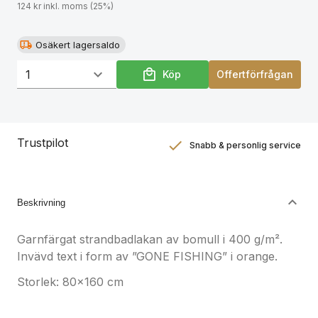
124 kr inkl. moms (25%)
Osäkert lagersaldo
Köp
Offertförfrågan
Trustpilot
Snabb & personlig service
Nöjdhetsgaranti
Hållbara gåvor
Beskrivning
Garnfärgat strandbadlakan av bomull i 400 g/m².
Invävd text i form av ”GONE FISHING” i orange.
Storlek: 80x160 cm