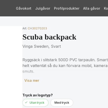
Gåvokort
Julgåvor
Profilprodukter
Alla gåvor
Ko
Art:
CH30270203
Scuba backpack
Vinga Sweden, Svart
Ryggsäck i slitstark 500D PVC tarpaulin. Sm
helt vattentät så du kan förvara mobil, kamera
smuts.
Visa mer
Tryck av logotyp?
Utan tryck
Med tryck