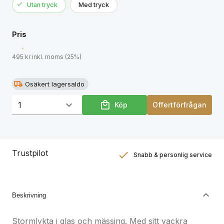
Utan tryck
Med tryck
Pris
495 kr inkl. moms (25%)
Osäkert lagersaldo
Köp
Offertförfrågan
Trustpilot
Snabb & personlig service
Nöjdhetsgaranti
Hållbara gåvor
Beskrivning
Stormlykta i glas och mässing. Med sitt vackra