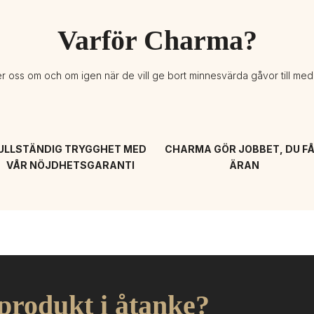
Varför Charma?
er oss om och om igen när de vill ge bort minnesvärda gåvor till me
ULLSTÄNDIG TRYGGHET MED 
CHARMA GÖR JOBBET, DU FÅ
VÅR NÖJDHETSGARANTI
ÄRAN
 produkt i åtanke?