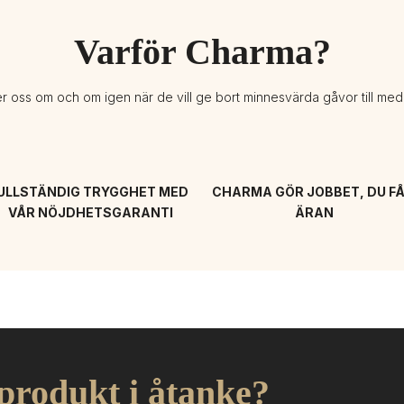
Varför Charma?
er oss om och om igen när de vill ge bort minnesvärda gåvor till me
ULLSTÄNDIG TRYGGHET MED 
CHARMA GÖR JOBBET, DU FÅ
VÅR NÖJDHETSGARANTI
ÄRAN
 produkt i åtanke?