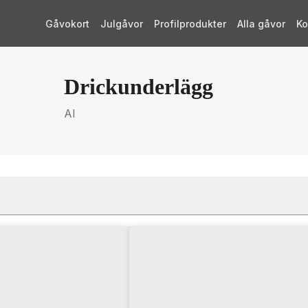
Gåvokort
Julgåvor
Profilprodukter
Alla gåvor
Ko
Drickunderlägg
AI