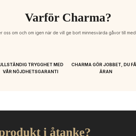
Varför Charma?
er oss om och om igen när de vill ge bort minnesvärda gåvor till me
ULLSTÄNDIG TRYGGHET MED 
CHARMA GÖR JOBBET, DU FÅ
VÅR NÖJDHETSGARANTI
ÄRAN
 produkt i åtanke?