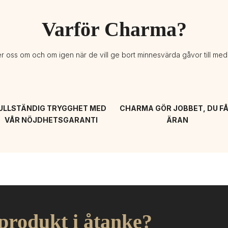
Varför Charma?
er oss om och om igen när de vill ge bort minnesvärda gåvor till me
ULLSTÄNDIG TRYGGHET MED 
CHARMA GÖR JOBBET, DU FÅ
VÅR NÖJDHETSGARANTI
ÄRAN
 produkt i åtanke?