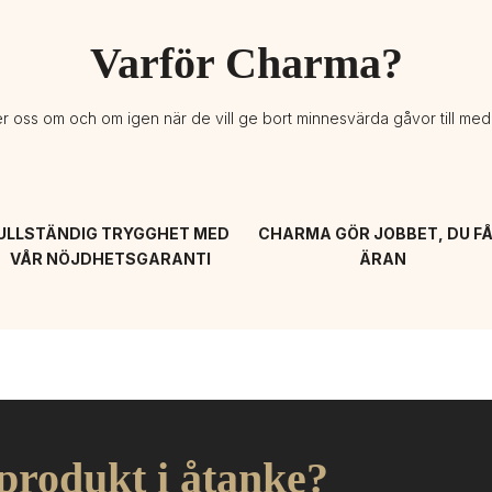
Varför Charma?
er oss om och om igen när de vill ge bort minnesvärda gåvor till me
ULLSTÄNDIG TRYGGHET MED 
CHARMA GÖR JOBBET, DU FÅ
VÅR NÖJDHETSGARANTI
ÄRAN
 produkt i åtanke?