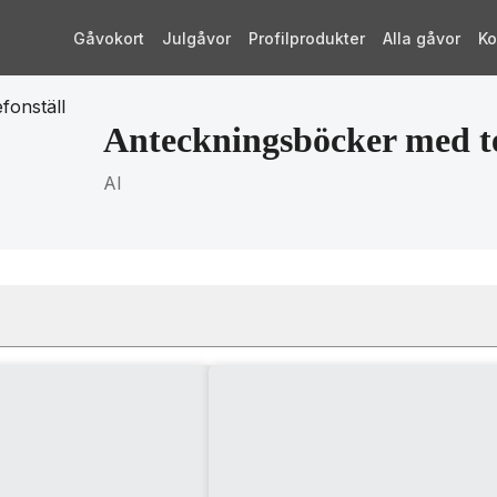
Gåvokort
Julgåvor
Profilprodukter
Alla gåvor
Ko
fonställ
Anteckningsböcker med te
AI