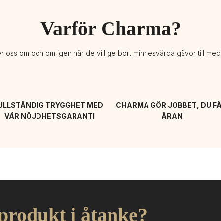
Varför Charma?
er oss om och om igen när de vill ge bort minnesvärda gåvor till me
ULLSTÄNDIG TRYGGHET MED 
CHARMA GÖR JOBBET, DU FÅ
VÅR NÖJDHETSGARANTI
ÄRAN
 produkt i åtanke?