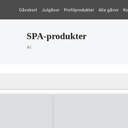
Gåvokort
Julgåvor
Profilprodukter
Alla gåvor
Ko
SPA-produkter
AI