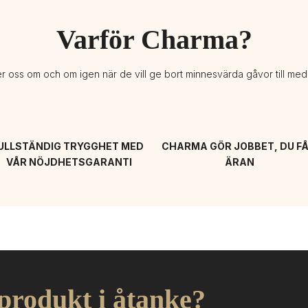
Varför Charma?
er oss om och om igen när de vill ge bort minnesvärda gåvor till me
ULLSTÄNDIG TRYGGHET MED 
CHARMA GÖR JOBBET, DU FÅ
VÅR NÖJDHETSGARANTI
ÄRAN
 produkt i åtanke?