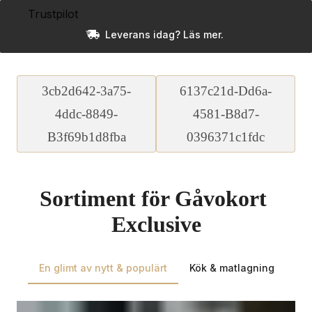
Trustpilot
Leverans idag? Läs mer.
3cb2d642-3a75-
6137c21d-Dd6a-
4ddc-8849-
4581-B8d7-
B3f69b1d8fba
0396371c1fdc
Sortiment för Gåvokort 
Exclusive
En glimt av nytt & populärt
Kök & matlagning
Du