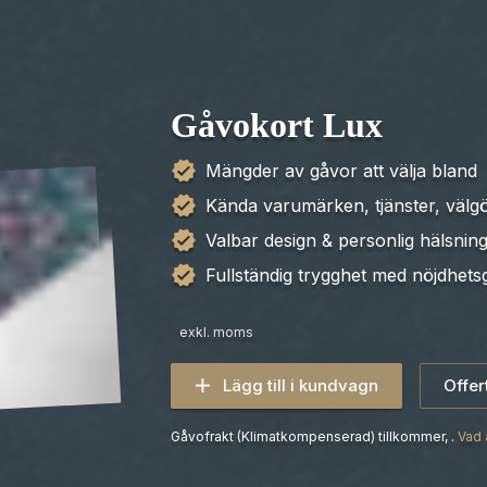
Gåvokort Lux
Mängder av gåvor att välja bland
Kända varumärken, tjänster, väl
Valbar design & personlig hälsning
Fullständig trygghet med nöjdhets
exkl. moms
Lägg till i kundvagn
Offer
Gåvofrakt (Klimatkompenserad)
tillkommer
,
.
Vad 