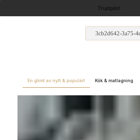
Trustpilot
3cb2d642-3a75-4
En glimt av nytt & populärt
Kök & matlagning