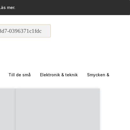
Läs mer.
8d7-0396371c1fdc
Till de små
Elektronik & teknik
Smycken & accessoa