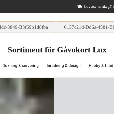
Leverans idag? 
ddc-8849-B3f69b1d8fba
6137c21d-Dd6a-4581-B
Sortiment för Gåvokort Lux
Dukning & servering
Inredning & design
Hobby & fritid