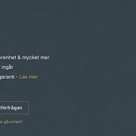
görenhet & mycket mer
 ingår
garanti -
Läs mer
tförfrågan
är gåvofrakt?