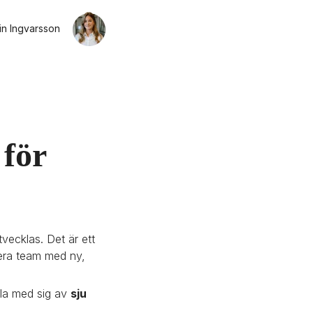
in Ingvarsson
för 
vecklas. Det är ett 
 era team med ny, 
la med sig av 
sju 