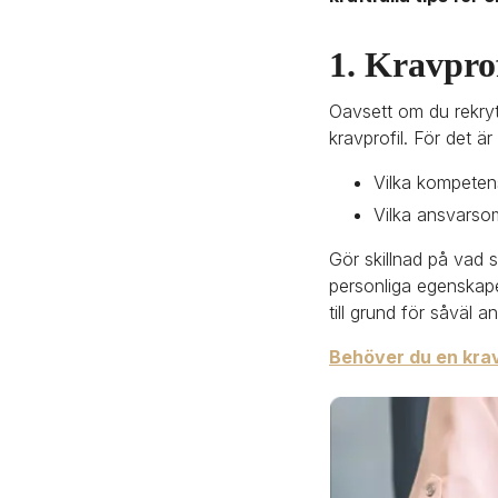
1. Kravprof
Oavsett om du rekryt
kravprofil. För det ä
Vilka kompetens
Vilka ansvarsom
Gör skillnad på vad 
personliga egenskaper
till grund för såväl 
Behöver du en kravp