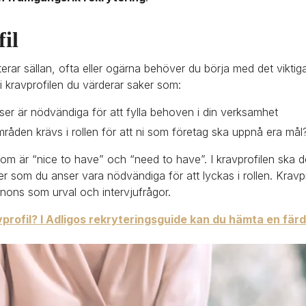
il
erar sällan, ofta eller ogärna behöver du börja med det viktig
r i kravprofilen du värderar saker som:
er är nödvändiga för att fylla behoven i din verksamhet
råden krävs i rollen för att ni som företag ska uppnå era mål
som är “nice to have” och “need to have”. I kravprofilen ska d
 som du anser vara nödvändiga för att lyckas i rollen. Kravpro
annons som urval och intervjufrågor.
rofil? I Adligos rekryteringsguide kan du hämta en färdi