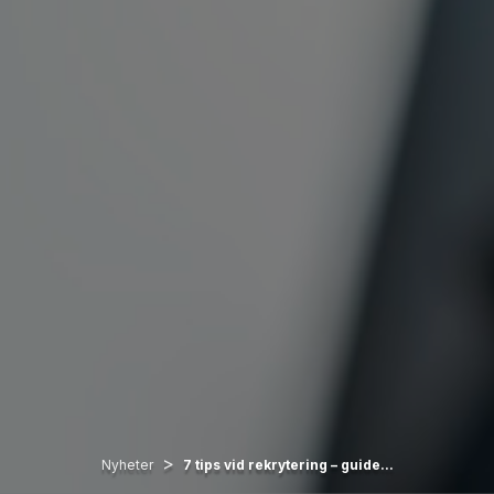
>
Nyheter
7 tips vid rekrytering – guide...