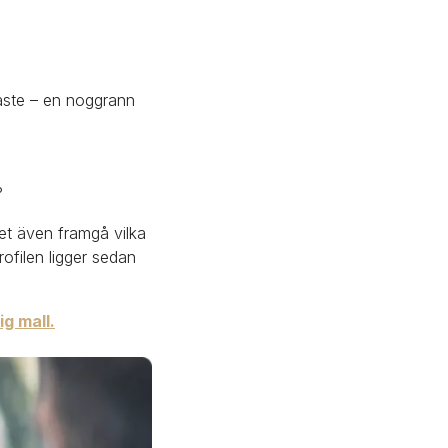
aste – en noggrann 
?
et även framgå vilka 
filen ligger sedan 
g mall.