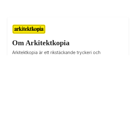
Om Arkitektkopia
Arkitektkopia är ett rikstäckande tryckeri och 
serviceföretag i den grafiska branschen som vänder 
sig till alla företag som behöver kommunicera tydligt 
och snabbt. Men Arkitektkopia är mer än ett vanligt 
tryckeri. De erbjuder helhetslösningar som förenklar 
kundens vardag bestående av tjänster, applikationer 
och trycksaker. Deras lösningar hjälper kunder med 
tryckt och digital kommunikation som ska spridas eller 
sparas. De tror på ett lösningsorienterat arbetssätt då 
ingen utmaning är den andra lik - därmed skräddarsyr 
de lösningen som är bäst anpassad för kundens behov.