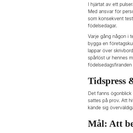
I hjärtat av ett puls
Med ansvar för perso
som konsekvent test
födelsedagar.
Varje gång någon i te
bygga en företagskul
lappar över skrivbo
spårlöst ur hennes m
födelsedagsfiranden 
Tidspress 
Det fanns ögonblick
sattes på prov. Att 
kände sig överväldig
Mål: Att b