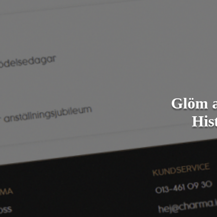
Glöm a
His