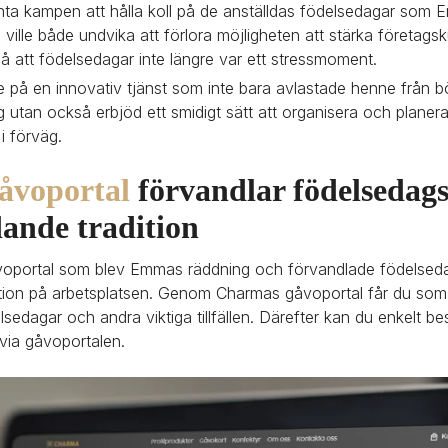
nta kampen att hålla koll på de anställdas födelsedagar som 
 ville både undvika att förlora möjligheten att stärka företags
å att födelsedagar inte längre var ett stressmoment.
e på en innovativ tjänst som inte bara avlastade henne från 
 utan också erbjöd ett smidigt sätt att organisera och planera
i förväg.
åvoportal
 förvandlar födelsedagsk
dande tradition
oportal som blev Emmas räddning och förvandlade födelsedags
ition på arbetsplatsen. Genom Charmas gåvoportal får du som 
edagar och andra viktiga tillfällen. Därefter kan du enkelt be
t via gåvoportalen.