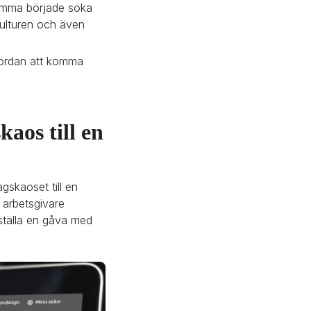
Emma började söka 
kulturen och även 
bördan att komma 
 
aos till en 
kaoset till en 
arbetsgivare 
ställa en gåva med 