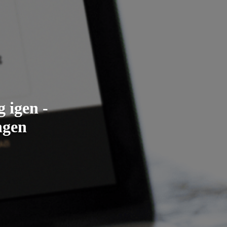
 igen -
ngen