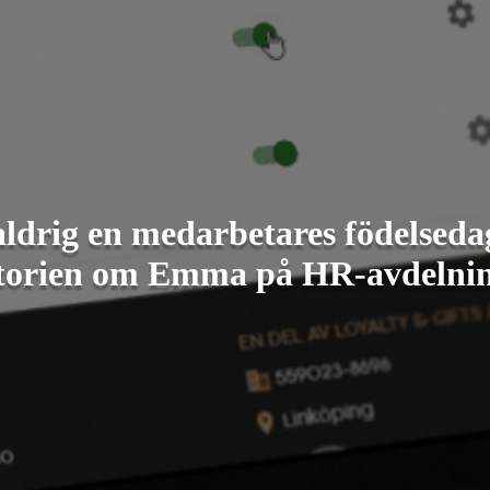
ldrig en medarbetares födelsedag
torien om Emma på HR-avdelni