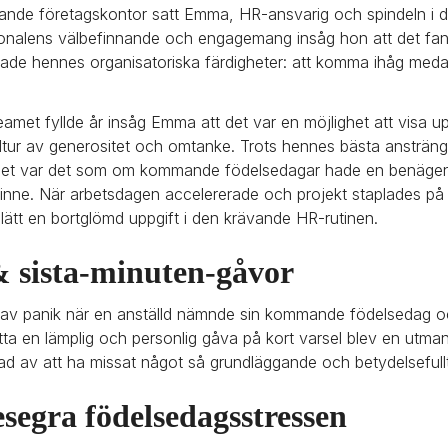
erande företagskontor satt Emma, HR-ansvarig och spindeln i de
nalens välbefinnande och engagemang insåg hon att det fanns
ade hennes organisatoriska färdigheter: att komma ihåg meda
amet fyllde år insåg Emma att det var en möjlighet att visa u
tur av generositet och omtanke. Trots hennes bästa ansträng
rdet var det som om kommande födelsedagar hade en benägenh
inne. När arbetsdagen accelererade och projekt staplades på 
lätt en bortglömd uppgift i den krävande HR-rutinen.
& sista-minuten-gåvor
 av panik när en anställd nämnde sin kommande födelsedag 
hitta en lämplig och personlig gåva på kort varsel blev en utm
ad av att ha missat något så grundläggande och betydelseful
esegra födelsedagsstressen