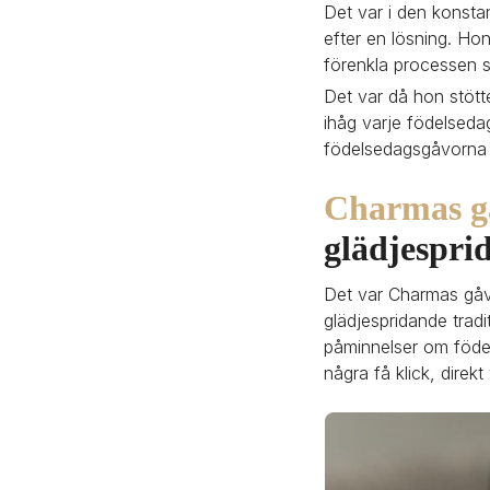
Det var i den konsta
efter en lösning. Hon
förenkla processen s
Det var då hon stött
ihåg varje födelsedag
födelsedagsgåvorna 
Charmas g
glädjespri
Det var Charmas gåv
glädjespridande trad
påminnelser om födels
några få klick, direk