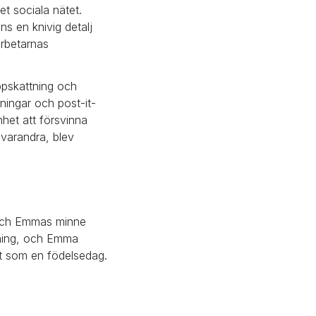
t sociala nätet. 
 en knivig detalj 
rbetarnas 
ppskattning och 
ningar och post-it-
et att försvinna 
varandra, blev 
och Emmas minne 
aning, och Emma 
lt som en födelsedag.