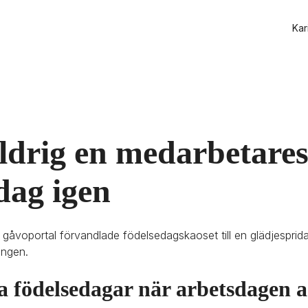
Kar
drig en medarbetares
dag igen
åvoportal förvandlade födelsedagskaoset till en glädjespridan
ngen.
 födelsedagar när arbetsdagen a