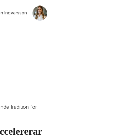
in Ingvarsson
 
de tradition för 
ccelererar