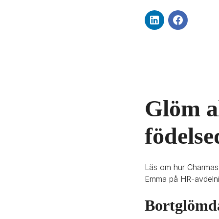
Glöm al
födelse
Läs om hur Charmas g
Emma på HR-avdelni
Bortglömda