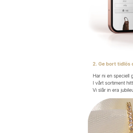
2. Ge bort tidlös
Har ni en speciell 
I vårt sortiment hi
Vi slår in era jubil