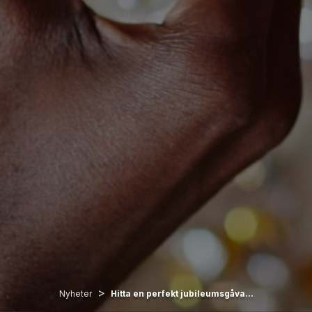
>
Nyheter
Hitta en perfekt jubileumsgåva...