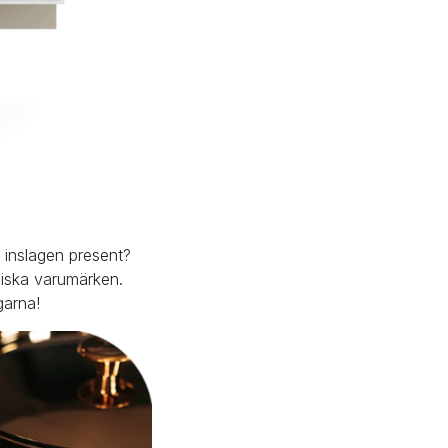
 inslagen present? 
siska varumärken. 
garna!