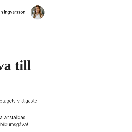
in Ingvarsson
 till 
tagets viktigaste 
a anställdas 
jubileumsgåva!