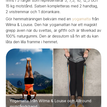
finns i 5 färger som representerar 5, 7,5, 10, 12,5 och 
15 kg motstånd. Satsen kompletteras med 2 handtag, 
2 vristremmar och 1 dörrankare.
Gör hemmaträningen bekväm med en 
yogamatta 
från 
Wilma & Louise. Den här yogamattan har ett magiskt 
grepp även när du svettas, är giftfri och är tillverkad av 
100% naturgummi. Den är dessutom så fin att du kan 
låta den lilla framme i hemmet.
Yogamatta från Wilma & Louise och Allround 
motståndsband.