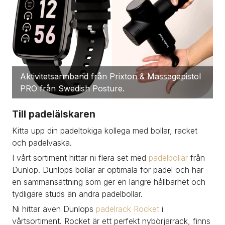
Aktivitetsarmband från Prixton & Massagepistol 
PRO från Swedish Posture.
Till padelälskaren
Kitta upp din padeltokiga kollega med bollar, racket 
och padelväska. 
I vårt sortiment hittar ni flera set med
 padelbollar
 från 
Dunlop. Dunlops bollar är optimala för padel och har 
en sammansättning som ger en längre hållbarhet och 
tydligare studs än andra padelbollar.
Ni hittar även Dunlops 
padelrack Rocket 
i 
vårtsortiment. Rocket är ett perfekt nybörjarrack, finns 