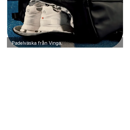
Padelväska från Vinga.
Charmas gåvokort bockar av hela 
önskelistan
Med ett gåvokort i handen får mottagaren välja sin 
egen gåva från vår presentbank som är fylld av 
produkter från välkända varumärken. Ett gåvokort är 
den bästa julklappen både om du har en lång 
önskelista från dina medarbetare eller inte alls har koll 
på önskelistorna. Ge bort friheten att välja mellan 
hundratals produkter.