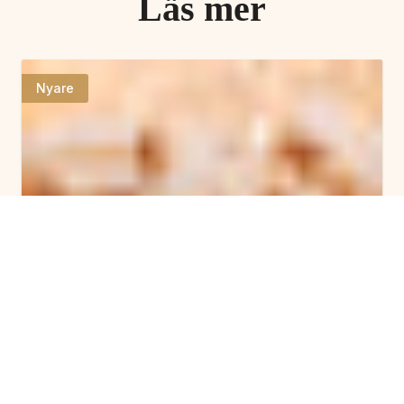
Läs mer
Nyare
Så spelar ni Julklappsleken på kontoret
Här har vi samlat regler, tips och allt ni kan tänkas