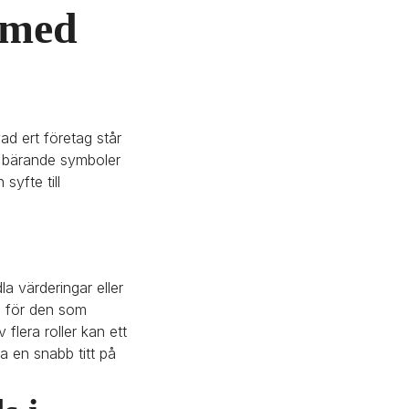
 med 
d ert företag står 
m bärande symboler 
yfte till 
a värderingar eller 
 för den som 
flera roller kan ett 
 en snabb titt på 