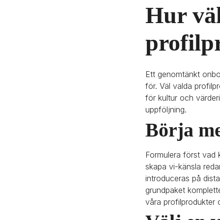
Hur väl
profilp
Ett genomtänkt onboa
för. Väl valda profi
för kultur och värderi
uppföljning.
Börja me
Formulera först vad k
skapa vi-känsla reda
introduceras på distan
grundpaket kompletter
våra profilprodukter 