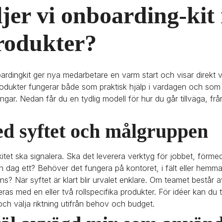
jer vi onboarding-kit
rodukter?
rdingkit ger nya medarbetare en varm start och visar direkt va
lprodukter fungerar både som praktisk hjälp i vardagen och so
ngar. Nedan får du en tydlig modell för hur du går tillväga, från s
d syftet och målgruppen
itet ska signalera. Ska det leverera verktyg för jobbet, förmedl
n dag ett? Behöver det fungera på kontoret, i fält eller hemma
s? När syftet är klart blir urvalet enklare. Om teamet består av 
as med en eller två rollspecifika produkter. För idéer kan du ta
och välja riktning utifrån behov och budget.