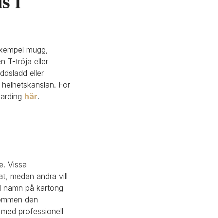
 i 
exempel mugg, 
T-tröja eller 
dsladd eller 
helhetskänslan. För 
arding 
här
.
. Vissa 
, medan andra vill 
d namn på kartong 
kommen den 
med professionell 