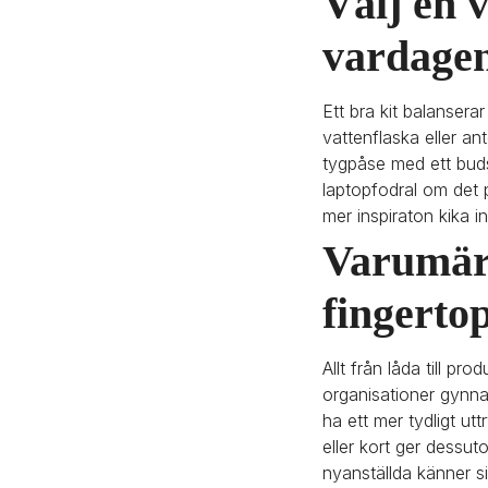
Välj en 
vardage
Ett bra kit balansera
vattenflaska eller an
tygpåse med ett budsk
laptopfodral om det 
mer inspiraton kika i
Varumärk
fingerto
Allt från låda till pr
organisationer gynna
ha ett mer tydligt u
eller kort ger dessut
nyanställda känner si