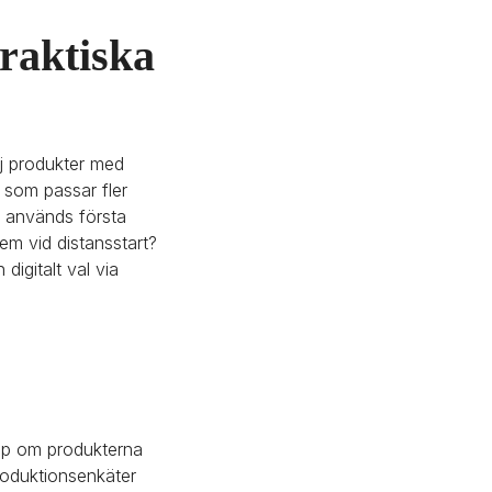
raktiska 
j produkter med 
r som passar fler 
t används första 
em vid distansstart? 
igitalt val via 
upp om produkterna 
roduktionsenkäter 