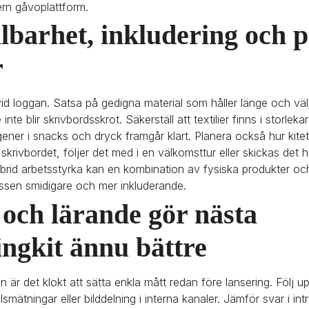
rn gåvoplattform.
lbarhet, inkludering och p
r
vid loggan. Satsa på gedigna material som håller länge och väl
 inte blir skrivbordsskrot. Säkerställ att textilier finns i storleka
gener i snacks och dryck framgår klart. Planera också hur kite
skrivbordet, följer det med i en välkomsttur eller skickas det h
ybrid arbetsstyrka kan en kombination av fysiska produkter och d
ssen smidigare och mer inkluderande.
och lärande gör nästa 
ngkit ännu bättre
en är det klokt att sätta enkla mått redan före lansering. Följ 
smätningar eller bilddelning i interna kanaler. Jämför svar i int