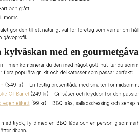
vart och grått
kl. moms
let gör den till ett naturligt val för företag som värnar om håll
n gåvoprofil.
 kylväskan med en gourmetgåva
fin – men kombinerar du den med något gott inuti tar du sommar
 flera populära grillkit och delikatesser som passar perfekt:
an
 (349 kr) – En festlig presentlåda med smaker för midsomma
e Oil Barrel
 (249 kr) – Grillsåser och kryddor för den passion
 egen etikett
 (99 kr) – BBQ-sås, salladsdressing och senap 
 med tryck, fylld med en BBQ-låda och en personlig sommarhä
ätter ribban.