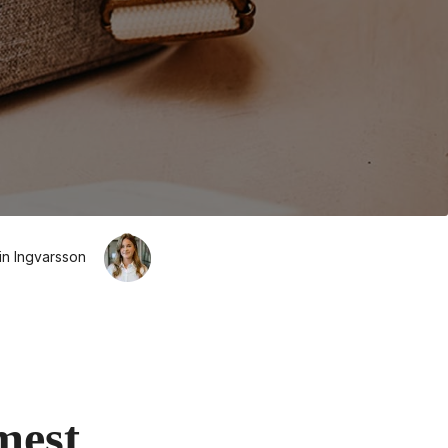
in Ingvarsson
est 