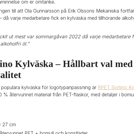
åminnelse om er omtanke.
ngen till att Ola Gunnarsson på Erik Olssons Mekaniska fortfa
å varje medarbetare fick en kylväska med tillhörande alkohol
kit ut mest var sommargåvan 2022 då varje medarbetare fi
lkoholfri öl."
no Kylväska – Hållbart val med 
alitet
populära kylväska för logotypanpassning är 
RPET Sortino Ky
0 % återvunnet material från PET-flaskor, med detaljer i bomul
x 27 cm
 återvunnet PET + bomull och konstläder