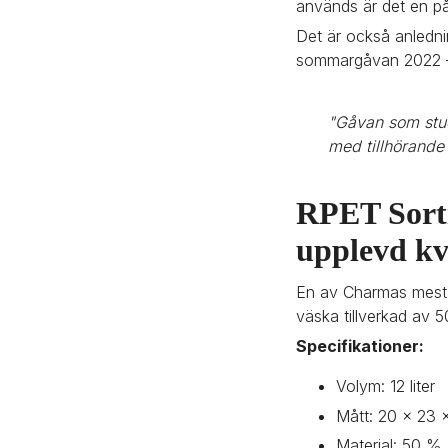
används är det en p
Det är också anledni
sommargåvan 2022 – d
"Gåvan som stuc
med tillhörande a
RPET Sorti
upplevd kv
En av Charmas mest 
väska tillverkad av 5
Specifikationer:
Volym: 12 liter
Mått: 20 x 23 
Material: 50 %