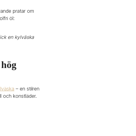
rande pratar om 
fri öl:
ck en kylväska 
hög 
lväska
 – en stilren 
l och konstläder.