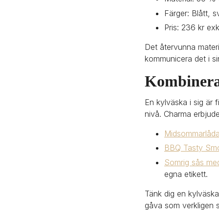
Färger: Blått, s
Pris: 236 kr ex
Det återvunna materia
kommunicera det i si
Kombinera
En kylväska i sig är 
nivå. Charma erbjuder
Midsommarlåd
BBQ Tasty Smok
Somrig sås med
egna etikett.
Tänk dig en kylväska
gåva som verkligen s