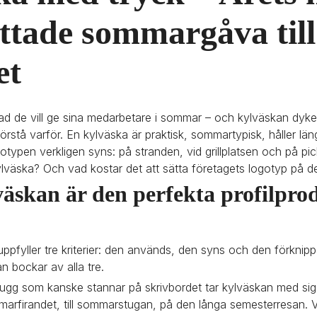
tade sommargåva till 
et
d de vill ge sina medarbetare i sommar – och kylväskan dyke
 förstå varför. En kylväska är praktisk, sommartypisk, håller lä
ypen verkligen syns: på stranden, vid grillplatsen och på pick
kylväska? Och vad kostar det att sätta företagets logotyp på d
äskan är den perfekta profilprod
uppfyller tre kriterier: den används, den syns och den förknipp
n bockar av alla tre.
 mugg som kanske stannar på skrivbordet tar kylväskan med sig 
arfirandet, till sommarstugan, på den långa semesterresan. V