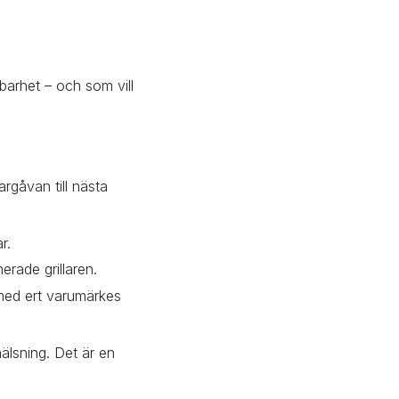
barhet – och som vill 
gåvan till nästa 
r.
erade grillaren.
med ert varumärkes 
lsning. Det är en 