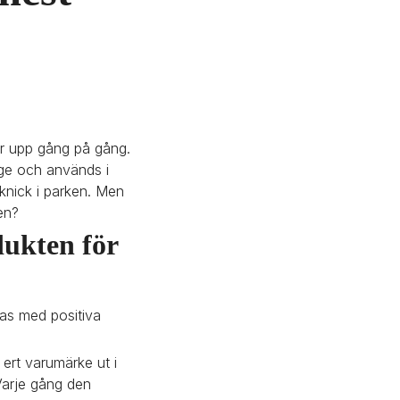
r upp gång på gång. 
nge och används i 
nick i parken. Men 
en?
ukten för 
as med positiva 
ert varumärke ut i 
arje gång den 