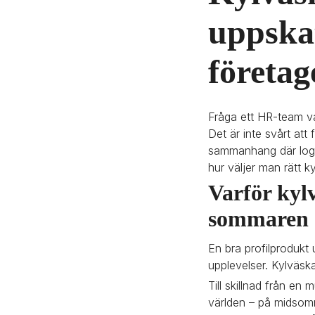
uppskat
företag
Fråga ett HR-team va
Det är inte svårt att
sammanhang där logot
hur väljer man rätt 
Varför kylv
sommaren
En bra profilprodukt 
upplevelser. Kylväska
Till skillnad från en
världen – på midsomm