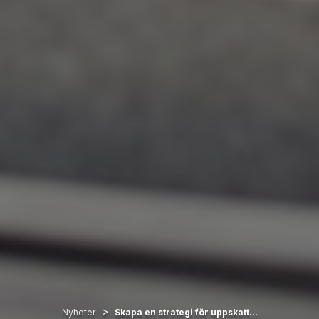
>
Nyheter
Skapa en strategi för uppskatt...