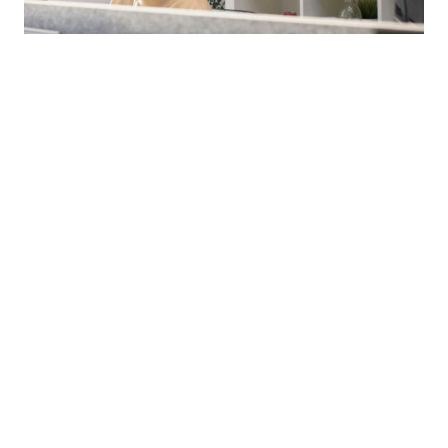
Specifik gåva i 
åtanke? Kontakta oss!
Ditt namn
Företag
E-post
*
Telefonnummer