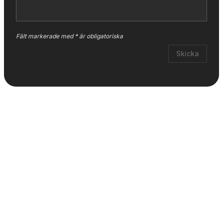
Fält markerade med * är obligatoriska
Skicka
Läs mer
Nyare