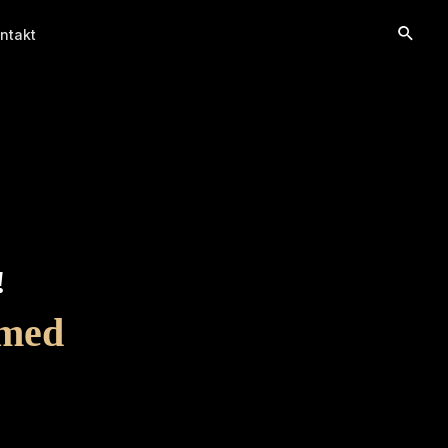
ntakt
!
med 
