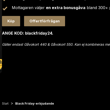
Mottagaren väljer 
en extra bonusgåva
 bland 300+ 
Köp
Offertförfrågan
ANGE KOD: blackfriday24.
Gäller endast Gåvokort 440 & Gåvokort 550. Kan ej kombineras med
>
Start
Black Friday-erbjudande