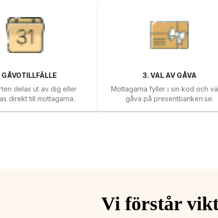
.
GÅVOTILLFÄLLE
3
.
VAL AV GÅVA
en delas ut av dig eller
Mottagarna fyller i sin kod och vä
s direkt till mottagarna.
gåva på
presentbanken.se
.
Vi förstår vik