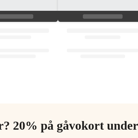
ör? 20% på gåvokort unde