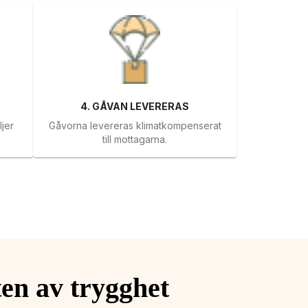
4
.
GÅVAN LEVERERAS
ljer
Gåvorna levereras klimatkompenserat
till mottagarna.
ten av trygghet