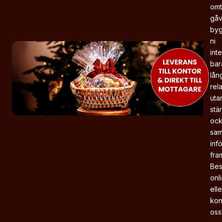
omt
gåv
byg
ni 
inte 
bara
lån
rela
utan
stär
ock
sam
infö
fram
Best
onli
elle
kon
oss