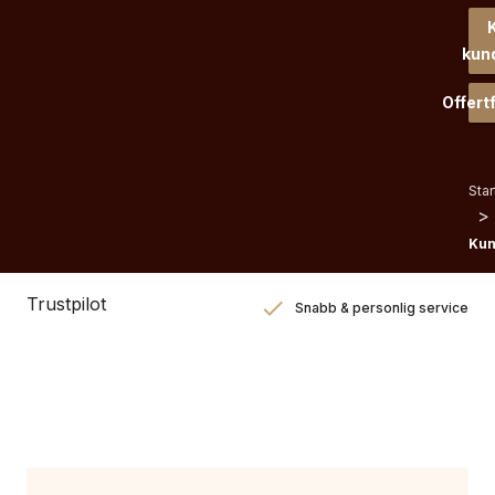
K
kun
Offert
Star
>
Kun
Trustpilot
Snabb & personlig service
Hög kvalitet
Flexibel leverans