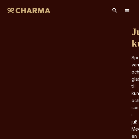
Ju
k
Spri
vär
och
gläd
till 
kun
och
sam
i 
jul! 
Med
en 