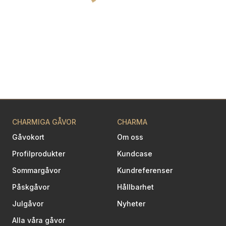
CHARMIGA GÅVOR
CHARMA
Gåvokort
Om oss
Profilprodukter
Kundcase
Sommargåvor
Kundreferenser
Påskgåvor
Hållbarhet
Julgåvor
Nyheter
Alla våra gåvor