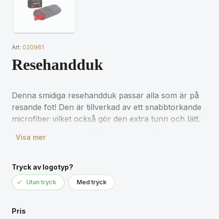
Art:
020961
Resehandduk
Denna smidiga resehandduk passar alla som är på
resande fot! Den är tillverkad av ett snabbtorkande
microfiber vilket också gör den extra tunn och lätt.
Kommer med orden "The Adventure Begins".
Visa mer
Kan tvättas i tvättmaskin, tvätta före första
användning.
Tryck av logotyp?
80% polyester, 20% polyamid
Utan tryck
Med tryck
Storlek: 76x120 cm
Pris
Förpackningsstorlek: 225x100x60 mm