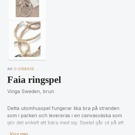
Art:
C-0158439
Faia ringspel
Vinga Sweden, brun
Detta utomhusspel fungerar lika bra på stranden
som i parken och levereras i en canvasväska som
gör det enkelt att bära med sig. Spelet går ut på att
kasta ringformade rep över en pinne som du helt
Visa mer