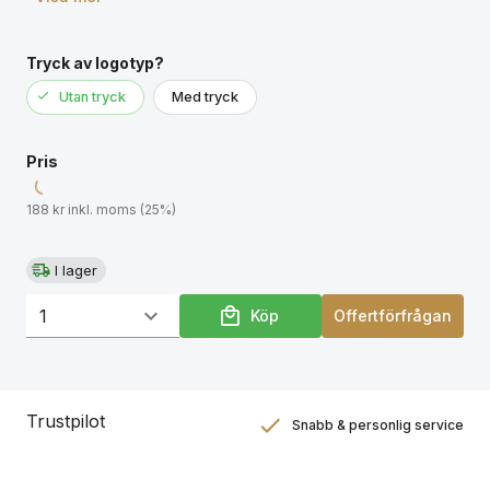
enkelt sätter ner i marken. Ringarnas olika storlekar
ger olika många poäng. Bruksanvisning ingår. Pinne
av furu och ringar av jute.
Tryck av logotyp?
Utan tryck
Med tryck
Pris
188 kr inkl. moms (25%)
I lager
Köp
Offertförfrågan
Trustpilot
Snabb & personlig service
Nöjdhetsgaranti
Hållbara gåvor