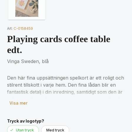
Art:
C-0158459
Playing cards coffee table
edt.
Vinga Sweden, blå
Den här fina uppsättningen spelkort är ett roligt och
stilrent tillskott i varje hem. Den fina lådan blir en
fantastisk detalj i din inredning, samtidigt som den är
rolig att ta fram tillsammans med vänner och familj
Visa mer
för att spela kort.
Tryck av logotyp?
Utan tryck
Med tryck