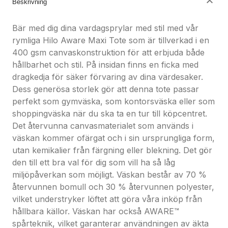
Beskrivning
Bär med dig dina vardagsprylar med stil med vår
rymliga Hilo Aware Maxi Tote som är tillverkad i en
400 gsm canvaskonstruktion för att erbjuda både
hållbarhet och stil. På insidan finns en ficka med
dragkedja för säker förvaring av dina värdesaker.
Dess generösa storlek gör att denna tote passar
perfekt som gymväska, som kontorsväska eller som
shoppingväska när du ska ta en tur till köpcentret.
Det återvunna canvasmaterialet som används i
väskan kommer ofärgat och i sin ursprungliga form,
utan kemikalier från färgning eller blekning. Det gör
den till ett bra val för dig som vill ha så låg
miljöpåverkan som möjligt. Väskan består av 70 %
återvunnen bomull och 30 % återvunnen polyester,
vilket understryker löftet att göra våra inköp från
hållbara källor. Väskan har också AWARE™
spårteknik, vilket garanterar användningen av äkta