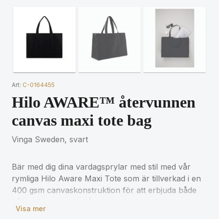
Art:
C-0164455
Hilo AWARE™ återvunnen
canvas maxi tote bag
Vinga Sweden, svart
Bär med dig dina vardagsprylar med stil med vår
rymliga Hilo Aware Maxi Tote som är tillverkad i en
400 gsm canvaskonstruktion för att erbjuda både
hållbarhet och stil. På insidan finns en ficka med
Visa mer
dragkedja för säker förvaring av dina värdesaker.