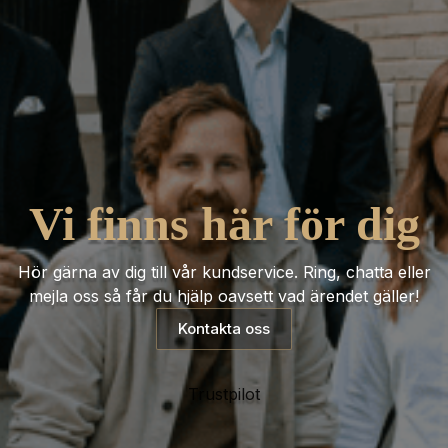
Vi finns här för dig
Hör gärna av dig till vår kundservice. Ring, chatta eller
mejla oss så får du hjälp oavsett vad ärendet gäller!
Kontakta oss
Trustpilot