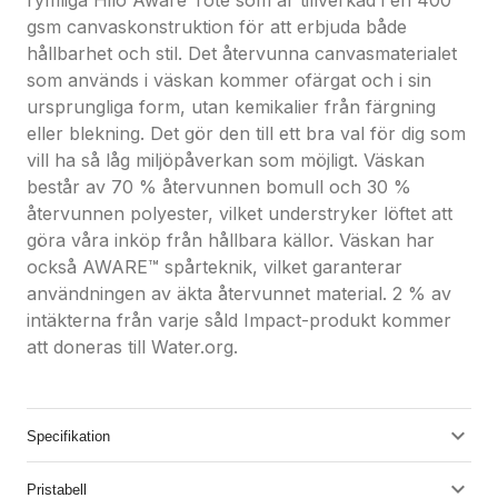
rymliga Hilo Aware Tote som är tillverkad i en 400
gsm canvaskonstruktion för att erbjuda både
hållbarhet och stil. Det återvunna canvasmaterialet
som används i väskan kommer ofärgat och i sin
ursprungliga form, utan kemikalier från färgning
eller blekning. Det gör den till ett bra val för dig som
vill ha så låg miljöpåverkan som möjligt. Väskan
består av 70 % återvunnen bomull och 30 %
återvunnen polyester, vilket understryker löftet att
göra våra inköp från hållbara källor. Väskan har
också AWARE™ spårteknik, vilket garanterar
användningen av äkta återvunnet material. 2 % av
intäkterna från varje såld Impact-produkt kommer
att doneras till Water.org.
Specifikation
Pristabell