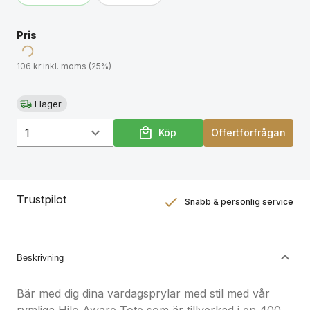
användningen av äkta återvunnet material. 2 % av
intäkterna från varje såld Impact-produkt kommer
Pris
att doneras till Water.org.
106 kr inkl. moms (25%)
I lager
Köp
Offertförfrågan
Trustpilot
Snabb & personlig service
Nöjdhetsgaranti
Hållbara gåvor
Beskrivning
Bär med dig dina vardagsprylar med stil med vår