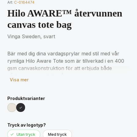
Art:
C-0164474
Hilo AWARE™ återvunnen
canvas tote bag
Vinga Sweden, svart
Bär med dig dina vardagsprylar med stil med vår
rymliga Hilo Aware Tote som är tillverkad i en 400
gsm canvaskonstruktion för att erbjuda både
hållbarhet och stil. Det återvunna canvasmaterialet
Visa mer
som används i väskan kommer ofärgat och i sin
ursprungliga form, utan kemikalier från färgning
eller blekning. Det gör den till ett bra val för dig som
Produktvarianter
vill ha så låg miljöpåverkan som möjligt. Väskan
består av 70 % återvunnen bomull och 30 %
återvunnen polyester, vilket understryker löftet att
Tryck av logotyp?
göra våra inköp från hållbara källor. Väskan har
också AWARE™ spårteknik, vilket garanterar
Utan tryck
Med tryck