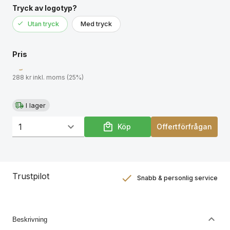
hållbara standarder.
Tryck av logotyp?
Utan tryck
Med tryck
Pris
288 kr inkl. moms (25%)
I lager
Köp
Offertförfrågan
Trustpilot
Snabb & personlig service
Nöjdhetsgaranti
Hållbara gåvor
Beskrivning