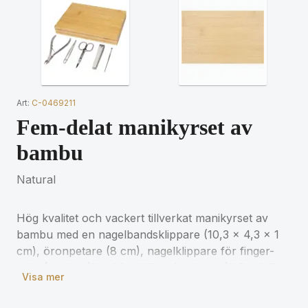
Art:
C-0469211
Fem-delat manikyrset av
bambu
Natural
Hög kvalitet och vackert tillverkat manikyrset av
bambu med en nagelbandsklippare (10,3 x 4,3 x 1
cm), öronpetare (8 cm), nagelklippare för finger-
och tånaglar (8 x 1,5 x 1,5 cm), pincett (8,5 x 0,7
Visa mer
cm), och en sax (9,5 x 4,2 cm). Den använda
bambun kommer från och produceras enligt