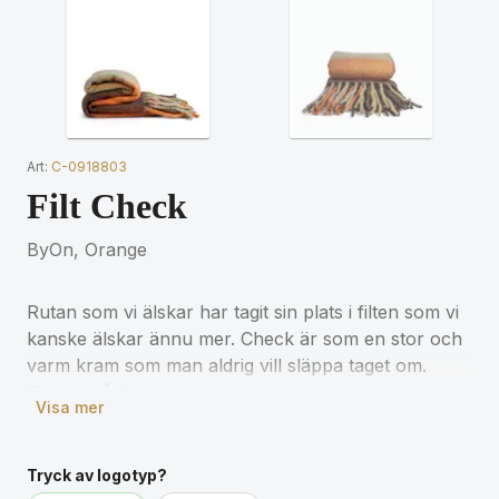
Art:
C-0918803
Filt Check
ByOn, Orange
Rutan som vi älskar har tagit sin plats i filten som vi
kanske älskar ännu mer. Check är som en stor och
varm kram som man aldrig vill släppa taget om.
Finns i två färgkombinationer: mixed beige och
Visa mer
mixed orange.
Produktinformation
Tryck av logotyp?