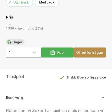
Utan tryck
Med tryck
Levereras med hangtag
Pris
Bredd: 1250 mm
Längd: 1500 mm
1 330 kr inkl. moms (25%)
I lager
Köp
Offertförfrågan
Trustpilot
Snabb & personlig service
Nöjdhetsgaranti
Hållbara gåvor
Beskrivning
Rutan som vi älskar har tagit sin plats i filten som vi