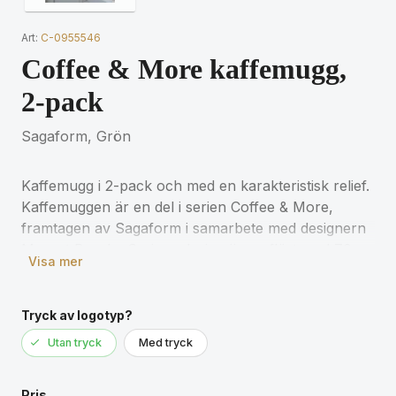
Art:
C-0955546
Coffee & More kaffemugg,
2-pack
Sagaform, Grön
Kaffemugg i 2-pack och med en karakteristisk relief.
Kaffemuggen är en del i serien Coffee & More,
framtagen av Sagaform i samarbete med designern
Margot Barolo. Seriens design är en flört med 70-
Visa mer
talets direkta, lekfulla och raka språk. Serien finns i
olika delar, mönster och färger och gör sig allra
bäst i en härlig mix av allt! Tål mikrovågsugn och
Tryck av logotyp?
maskindisk.
Utan tryck
Med tryck
Pris