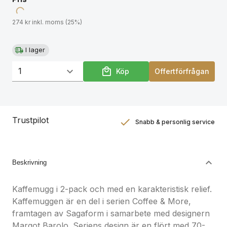
274 kr inkl. moms (25%)
I lager
Köp
Offertförfrågan
Trustpilot
Snabb & personlig service
Nöjdhetsgaranti
Hållbara gåvor
Beskrivning
Kaffemugg i 2-pack och med en karakteristisk relief.
Kaffemuggen är en del i serien Coffee & More,
framtagen av Sagaform i samarbete med designern
Margot Barolo. Seriens design är en flört med 70-