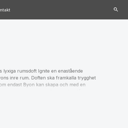
ntakt
s lyxiga rumsdoft Ignite en enastående
ons inre rum. Doften ska framkalla trygghet
 som endast Byon kan skapa och med en
dlig tyngd av cederträ. Rumsdoften fångar
levas vilket speglas i en lekfull och glad
oppa ut. Doftljusen innehåller sojavax, doft
nnehåller inget paraffin eller andra
else, trimma ljusveken före varje