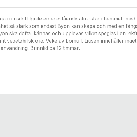
xiga rumsdoft Ignite en enastående atmosfär i hemmet, med
nhet så stark som endast Byon kan skapa och med en fängs
 ska dofta, kännas och upplevas vilket speglas i en lekfull
mt vegetabilisk olja. Veke av bomull. Ljusen innehåller ing
 användning. Brinntid ca 12 timmar.