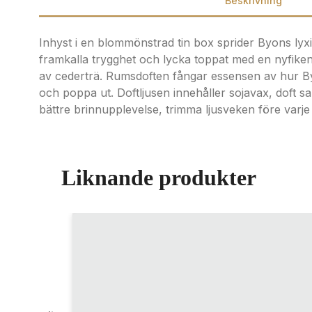
Beskrivning
Inhyst i en blommönstrad tin box sprider Byons ly
framkalla trygghet och lycka toppat med en nyfike
av cederträ. Rumsdoften fångar essensen av hur Byon
och poppa ut. Doftljusen innehåller sojavax, doft sa
bättre brinnupplevelse, trimma ljusveken före varje
Liknande produkter