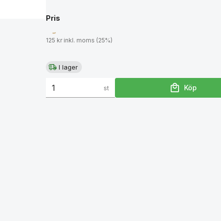
Pris
125 kr inkl. moms (25%)
I lager
Köp
st