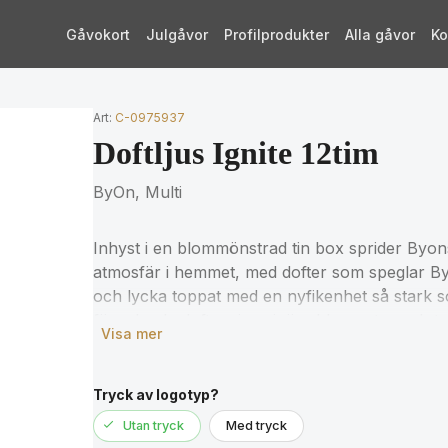
Gåvokort
Julgåvor
Profilprodukter
Alla gåvor
Ko
Art:
C-0975937
Doftljus Ignite 12tim
ByOn, Multi
Inhyst i en blommönstrad tin box sprider Byon
atmosfär i hemmet, med dofter som speglar By
och lycka toppat med en nyfikenhet så stark
fängslande doft av imaginära blomnoter och ty
Visa mer
essensen av hur Byon ska dofta, kännas och upp
design, som ska få alla rum att tända till och p
samt vegetabilisk olja. Veke av bomull. Ljusen i
Tryck av logotyp?
petrokemiska ämnen. För en bättre brinnupplev
Utan tryck
Med tryck
användning. Brinntid ca 12 timmar.