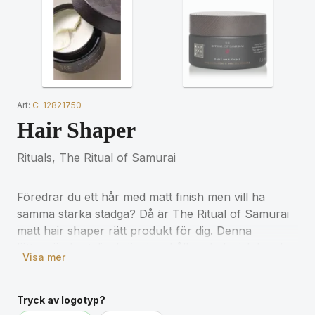
Art:
C-12821750
Hair Shaper
Rituals, The Ritual of Samurai
Föredrar du ett hår med matt finish men vill ha
samma starka stadga? Då är The Ritual of Samurai
matt hair shaper rätt produkt för dig. Denna
lättanvända stylingkräm innehåller ekologisk bambu
Visa mer
och havsmineraler som ger dig ett lättstylat hår på
några sekunder.
Tryck av logotyp?
Volym: 150 ml