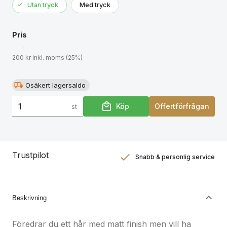
Utan tryck
Med tryck
Pris
200 kr inkl. moms (25%)
Osäkert lagersaldo
Köp
Offertförfrågan
st
Trustpilot
Snabb & personlig service
Nöjdhetsgaranti
Hållbara gåvor
Beskrivning
Föredrar du ett hår med matt finish men vill ha