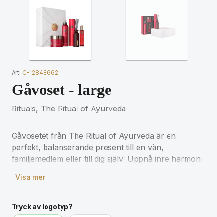
Art:
C-12848662
Gåvoset - large
Rituals, The Ritual of Ayurveda
Gåvosetet från The Ritual of Ayurveda är en
perfekt, balanserande present till en vän,
familjemedlem eller till dig själv! Uppnå inre harmoni
med dessa lugnande och aromatiska produkter
Visa mer
berikade med indisk ros och sötmandelolja.
Origamidesignen har inspirerats av den japanska
konsten att ge. I japansk kultur är
Tryck av logotyp?
presentinslagningen nästan lika viktig som paketets