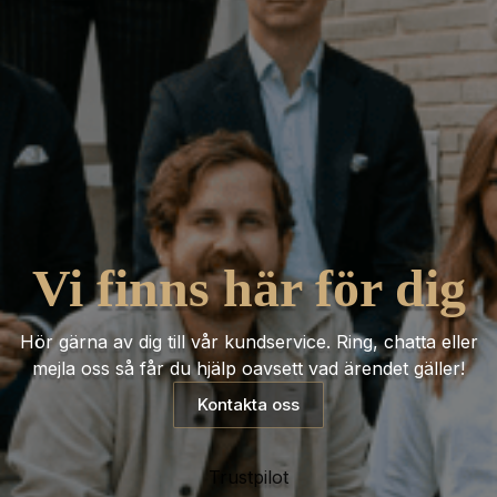
Vi finns här för dig
Hör gärna av dig till vår kundservice. Ring, chatta eller
mejla oss så får du hjälp oavsett vad ärendet gäller!
Kontakta oss
Trustpilot