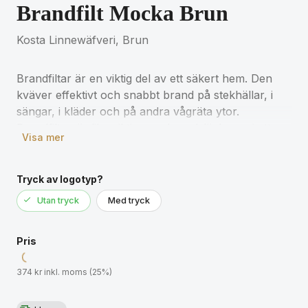
Brandfilt Mocka Brun
Kosta Linnewäfveri, Brun
Brandfiltar är en viktig del av ett säkert hem. Den
kväver effektivt och snabbt brand på stekhällar, i
sängar, i kläder och på andra vågräta ytor.
Brandfilten är lika viktig som brandsläckaren i ett
Visa mer
hem, ha gärna en på var våning i ditt boende.
Dessa brandfiltar kommer i ett snyggt fodral av
Tryck av logotyp?
moccainitation så de blir en snygg del av din
Utan tryck
Med tryck
inredning samtidigt som du har den lättåtkomlig.
Pris
Storlek: 120x120 cm, på baksidan finns
användarinstruktioner tryckta, väl synliga.
374 kr inkl. moms (25%)