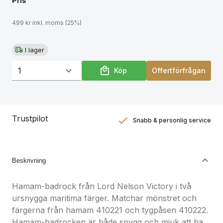
Pris
499 kr inkl. moms (25%)
I lager
Köp
Offertförfrågan
Trustpilot
Snabb & personlig service
Nöjdhetsgaranti
Hållbara gåvor
Beskrivning
Hamam-badrock från Lord Nelson Victory i två
ursnygga maritima färger. Matchar mönstret och
färgerna från hamam 410221 och tygpåsen 410222.
Hamam-badrocken är både snygg och mjuk att ha