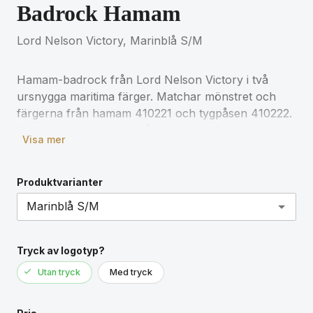
Badrock Hamam
Lord Nelson Victory, Marinblå S/M
Hamam-badrock från Lord Nelson Victory i två
ursnygga maritima färger. Matchar mönstret och
färgerna från hamam 410221 och tygpåsen 410222.
Hamam-badrocken är både snygg och mjuk att ha
Visa mer
på sig. Rocken är lätt, tar liten plats och torkar
snabbt vilket gör den till ett bra komplement till
hamam-badlakan.
Produktvarianter
Storlek: S/M
Hamam från Lord Nelson Victory kännetecknas av
Tryck av logotyp?
klassiska maritima mönster och färger med kvalité
Utan tryck
Med tryck
och högt ställda krav. Inspirerad av maritim brittisk
historia.