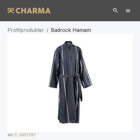
Profilprodukter
/
Badrock Hamam
Art:
C-3952787