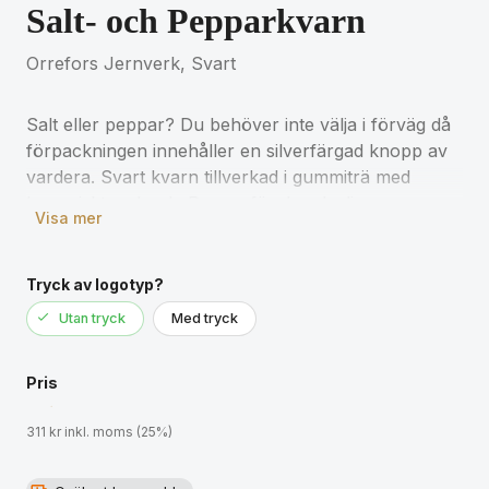
Salt- och Pepparkvarn
Orrefors Jernverk, Svart
Salt eller peppar? Du behöver inte välja i förväg då
förpackningen innehåller en silverfärgad knopp av
vardera. Svart kvarn tillverkad i gummiträ med
keramiskt malverk. Passar för den dagliga
Visa mer
matlagningen, snygg att ha framme och är en
perfekt gåva.
Tryck av logotyp?
Storlek: 5,5x23,5 cm
Utan tryck
Med tryck
Keramiskt verk
Pris
311 kr inkl. moms (25%)