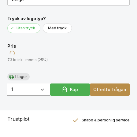
Tryck av logotyp?
Utan tryck
Med tryck
Pris
73 kr inkl. moms (25%)
I lager
Köp
Offertförfrågan
Trustpilot
Snabb & personlig service
Nöjdhetsgaranti
Hållbara gåvor