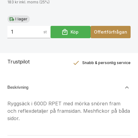
183 kr inkl. moms (25%)
I lager
Köp
Offertförfrågan
st
Trustpilot
Snabb & personlig service
Nöjdhetsgaranti
Hållbara gåvor
Beskrivning
Ryggsäck i 600D RPET med mörka snören fram
och reflexdetaljer på framsidan. Meshfickor på båda
sidor.