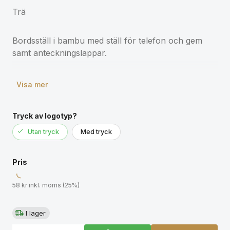
Trä
Bordsställ i bambu med ställ för telefon och gem
samt anteckningslappar.
Visa mer
Tryck av logotyp?
Utan tryck
Med tryck
Pris
58 kr inkl. moms (25%)
I lager