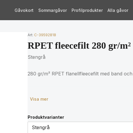
Gåvokort
Sommargåvor
Profilprodukter
Alla gåvor
Art:
C-39592818
RPET fleecefilt 280 gr/m²
Stengrå
280 gr/m² RPET flanellfleecefilt med band och 
Visa mer
Produktvarianter