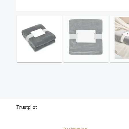
Trustpilot