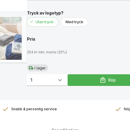
Tryck av logotyp?
Utan tryck
Med tryck
Pris
254 kr inkl. moms (25%)
I lager
Köp
Snabb & personlig service
Nöj