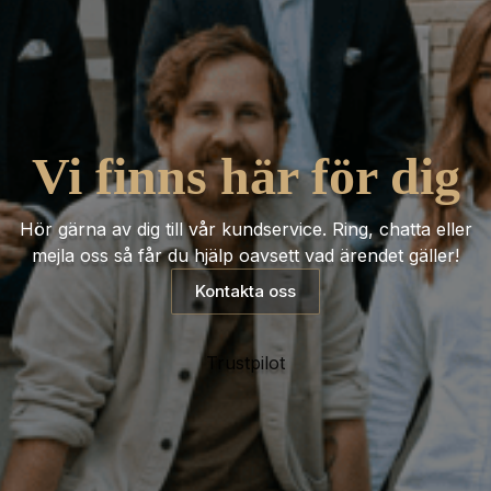
Vi finns här för dig
Hör gärna av dig till vår kundservice. Ring, chatta eller
mejla oss så får du hjälp oavsett vad ärendet gäller!
Kontakta oss
Trustpilot