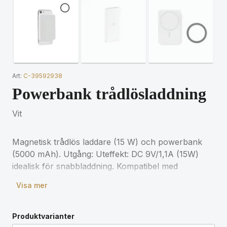
Art:
C-39592938
Powerbank trådlösladdning
Vit
Magnetisk trådlös laddare (15 W) och powerbank
(5000 mAh). Utgång: Uteffekt: DC 9V/1,1A (15W)
idealisk för snabbladdning. Kompatibel med
iPhone®X, 8 , Samsung 7 och nyare. Fungerar med
Visa mer
alla enheter som har Qi-laddning. Inkluderar
ytterligare magnetisk metallring för att stödja
laddning av andra icke-magnetiska trådlöst
Produktvarianter
laddningsbara telefoner. In/utgång: Typ-C