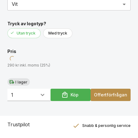
Tryck av logotyp?
Utan tryck
Med tryck
Pris
290 kr inkl. moms (25%)
I lager
Köp
Offertförfrågan
Trustpilot
Snabb & personlig service
Nöjdhetsgaranti
Hållbara gåvor