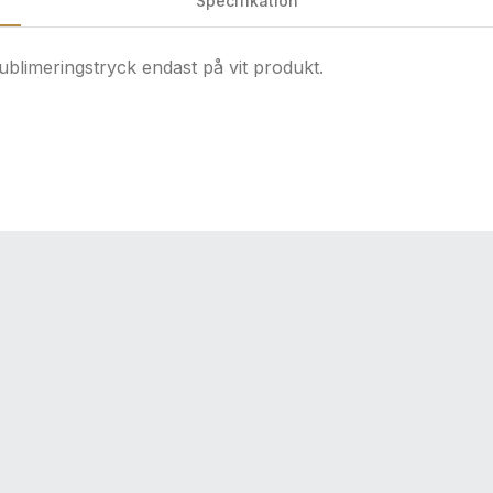
Specifikation
ublimeringstryck endast på vit produkt.