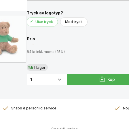
Tryck av logotyp?
Utan tryck
Med tryck
Pris
84 kr inkl. moms (25%)
I lager
Köp
Snabb & personlig service
Nöj