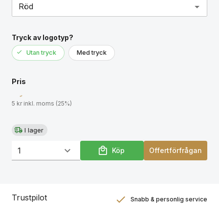
Tryck av logotyp?
Utan tryck
Med tryck
Pris
5 kr inkl. moms (25%)
I lager
Köp
Offertförfrågan
Trustpilot
Snabb & personlig service
Nöjdhetsgaranti
Hållbara gåvor