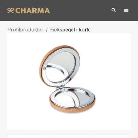
Profilprodukter
/
Fickspegel i kork