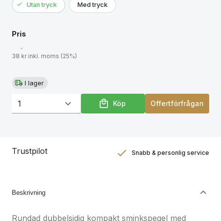
Utan tryck
Med tryck
Pris
38 kr inkl. moms (25%)
I lager
Köp
Offertförfrågan
Trustpilot
Snabb & personlig service
Nöjdhetsgaranti
Hållbara gåvor
Beskrivning
Rundad dubbelsidig kompakt sminkspegel med