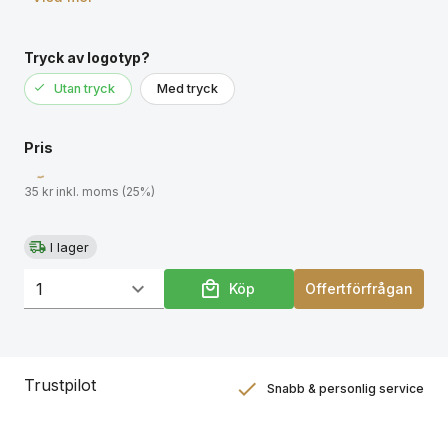
Tryck av logotyp?
Utan tryck
Med tryck
Pris
35 kr inkl. moms (25%)
I lager
Köp
Offertförfrågan
Trustpilot
Snabb & personlig service
Nöjdhetsgaranti
Hållbara gåvor