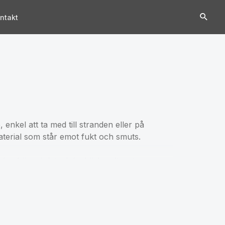
ntakt
 enkel att ta med till stranden eller på
terial som står emot fukt och smuts.
sedan bäras i det mjuka bärhandtaget.
skor med handtag i kraftig bomull och