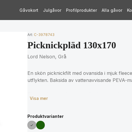
Gåvokort
Julgåvor
Profilprodukter
Alla gåvor
Ko
Art:
C-3978743
Picknickpläd 130x170
Lord Nelson, Grå
En skön picknickfilt med ovansida i mjuk fleece,
utflykten. Baksida av vattenavvisande PEVA-ma
Filten rullas enkelt och smidigt ihop och kan 
Visa mer
Tillverkad av återvunnet material från PET-fla
konstläder.
Produktvarianter