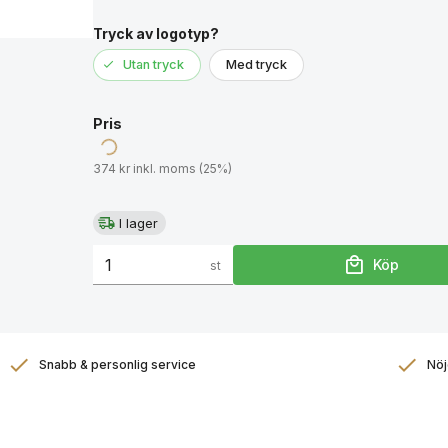
Tryck av logotyp?
Utan tryck
Med tryck
Pris
374 kr inkl. moms (25%)
I lager
Köp
st
Snabb & personlig service
Nöj